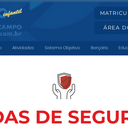
MATRICU
ÁREA D
o
Atividades
Sistema Objetivo
Berçário
Educ
DAS DE SEGU