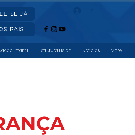
A
LE-SE JÁ
OS PAIS
ação Infantil
Estrutura Física
Notícias
More
RANÇA