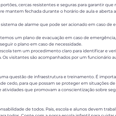
portões, cercas resistentes e seguras para garantir que
re mantem fechada durante o horário de aula e aberta 
istema de alarme que pode ser acionado em caso de 
emos um plano de evacuação em caso de emergência, e
a seguir o plano em caso de necessidade.
escola tem um procedimento claro para identificar e veri
a. Os visitantes são acompanhados por um funcionário au
uma questão de infraestrutura e treinamento. É import
 cedo, para que possam se proteger em situações de ri
e atividades que promovam a conscientização sobre seg
sabilidade de todos. Pais, escola e alunos devem trabal
a todos. Conte com a nossa escola infantil para cuidar d