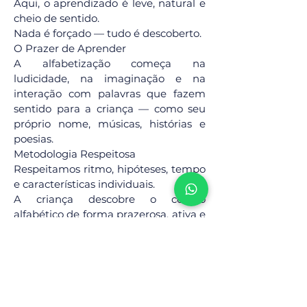
Aqui, o aprendizado é leve, natural e
cheio de sentido.
Nada é forçado — tudo é descoberto.
O Prazer de Aprender
A alfabetização começa na
ludicidade, na imaginação e na
interação com palavras que fazem
sentido para a criança — como seu
próprio nome, músicas, histórias e
poesias.
Metodologia Respeitosa
Respeitamos ritmo, hipóteses, tempo
e características individuais.
A criança descobre o código
alfabético de forma prazerosa, ativa e
curiosa.
Aprendizado Ativo e Duradouro
Seu filho se torna um pesquisador
nato — alguém que questiona,
formula hipóteses e constrói saberes
reais.