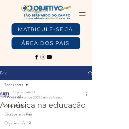
MATRICULE-SE JÁ
ÁREA DOS PAIS
Post
Todos posts
Objetivo Infantil
Todos posts
26 de mar. de 2021
2 min de leitura
A música na educação
Passo a Passo
Dicas para os Pais
Objetivo Infantil