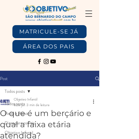
MATRICULE-SE JÁ
ÁREA DOS PAIS
Post
Todos posts
Objetivo Infantil
Todos posts
8 de jul.
3 min de leitura
O que é um berçário e
Passo a Passo
qual a faixa etária
Dicas para os Pais
Objetivo Infantil
atendida?