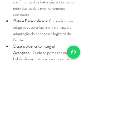
seu filho receberá atenção totalmente 
individualizada e monitoramento 
constante.
Rotina Personalizada:
 Os horários são 
adaptados para facilitar a transição e 
adaptação da criança e a logística da 
família.
Desenvolvimento Integral 
Avançado:
 Desde os primeiros meses, os 
bebês são expostos a um ambiente com 
imersão em ensino bilíngue e aulas de 
musicalização, garantindo estímulos 
cognitivos de ponta em um ambiente 
acolhedor.
Matricular seu filho em um berçário não 
precisa ser um processo doloroso. Ao escolher 
um local que prioriza o vínculo afetivo e a 
segurança profissional, você oferece ao seu 
pequeno a oportunidade de crescer de forma 